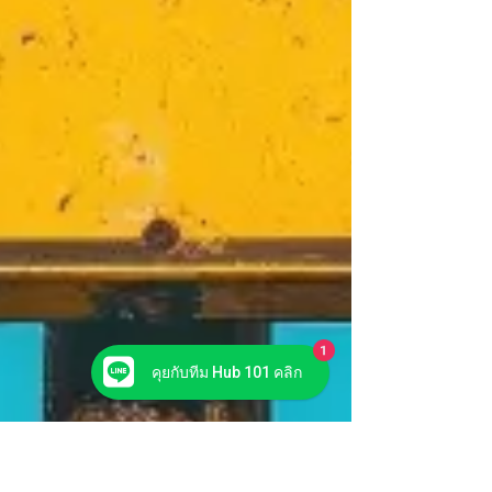
1
คุยกับทีม Hub 101 คลิก