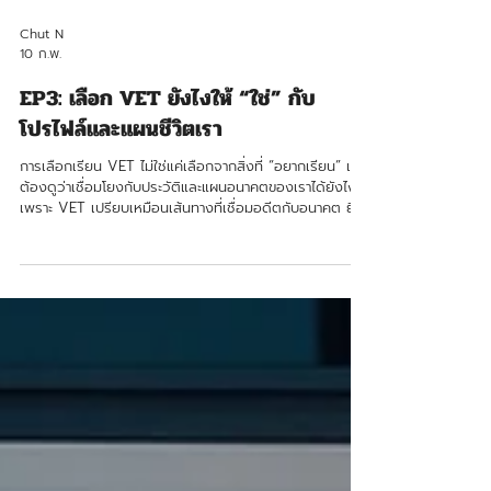
Chut N
10 ก.พ.
EP3: เลือก VET ยังไงให้ “ใช่” กับ
โปรไฟล์และแผนชีวิตเรา
การเลือกเรียน VET ไม่ใช่แค่เลือกจากสิ่งที่ “อยากเรียน” แต่
ต้องดูว่าเชื่อมโยงกับประวัติและแผนอนาคตของเราได้ยังไง
เพราะ VET เปรียบเหมือนเส้นทางที่เชื่อมอดีตกับอนาคต ยิ่ง
กำหนดเป้าหมายได้ชัด ก็ยิ่งออกแบบเส้นทางการเรียนได้ง่าย
ไม่ว่าจะเลือกเรียนต่อ ทำงาน หรือเรียนต่อระดับที่สูงขึ้นใน
อนาคต เส้นทางนี้เปิดกว้างและยืดหยุ่นกว่าที่คิด