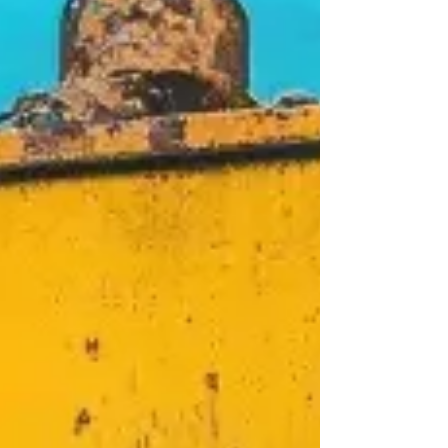
อย่างไร