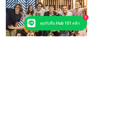
1
คุยกับทีม Hub 101 คลิก
ES Dubai
Location: Dubai
Hub 101 Study
สถาบันแนะแนวเรียนต่อต่างประเทศ
Mitrtown Office Tower, Level 24 (JustCo)
(MRT Samyan Exit 2)
Pathumwan, Bangkok 10330 THAILAND
Phone:
66 (0) 81 441 8448
66 (0) 89 795 1933
(for English)
Email:
chut.napapat@hub101study.com
Line ID:
hub101study