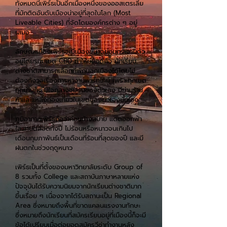
ทั้งหมดนี้เพิร์ธเป็นอีกเมืองหนึ่งของออสเตรเลีย
ที่มักติดอันดับเมืองน่าอยู่ที่สุดในโลก (Most
Liveable Cities) ที่จัดโดยองค์กรต่าง ๆ อยู่
เสมอ
ลักษณะเมืองเพิร์ธจะมีเมืองขนาดย่อมกระจายตัว
อยู่โดยรอบเขต CBD ทำให้มีข้อดีคือ นักเรียน
ต่างชาติสามารถเลือกที่พักนอกเมืองได้โดยไม่
ต้องกังวลเรื่องการหางานพาร์ทไทม์ เพราะทุกเขต
ทุกย่านก็จะมีใจกลางชุมชนของตัวเอง มีย่านร้าน
ค้าและแหล่งท่องเที่ยวในเขตของตัวเองนั่นเอง
ภูมิอากาศเพิร์ธถือว่าค่อนข้างสบาย แดดออกฟ้า
ใสแทบตลอดทั้งปี ไม่ร้อนหรือหนาวจนเกินไป
เดือนกุมภาพันธ์เป็นเดือนที่ร้อนที่สุดของปี และมี
ฝนตกในช่วงฤดูหนาว
เพิร์ธเป็นที่ตั้งของมหาวิทยาลัยระดับ Group of
8 รวมทั้ง College และสถาบันภาษาหลายแห่ง
ปัจจุบันได้รับความนิยมจากนักเรียนต่างชาติมาก
ขึ้นเรื่อย ๆ เนื่องจากได้รับสถานะเป็น Regional
Area ซึ่งหมายถึงพื้นที่ขาดแคลนแรงงาน​ทักษะ
ซึ่งหมายถึงนักเรียนที่สมัครเรียนอยู่ที่เมืองนี้ก็จะมี
ข้อได้เปรียบเมื่อต่อยอดสมัครวีซ่าทำงานหลัง