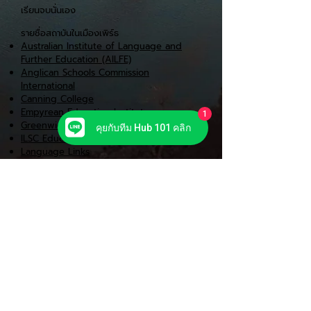
เรียนจบนั่นเอง
รายชื่อสถาบันในเมืองเพิร์ธ
Australian Institute of Language and
Further Education (AILFE)
Anglican Schools Commission
International
Canning College
Empyrean Education Institute
1
Greenwich College
คุยกับทีม Hub 101 คลิก
ILSC Education Group
Language Links
Lexis English & Lexis Training
TAFE International Western Australian
(TIWA)
คลิกดูโปรโมชั่น
Back to Top ^