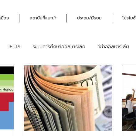
เมือง
สถาบันที่แนะนำ
ประถม/มัธยม
โปรโมชั
IELTS
ระบบการศึกษาออสเตรเลีย
วีซ่าออสเตรเลีย
ย
สอบภาษาอังกฤษ
มหาวิทยาลัยออสเตรเลีย
ทำงาน
อสเตรเลีย
เรียนดิปออสเตรเลีย
เรียนวิชาชีพออสเตรเลีย