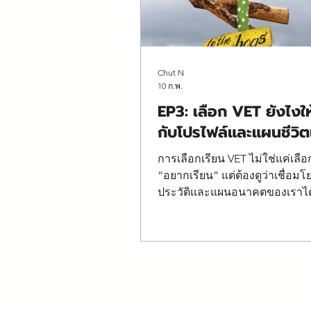
Chut N
10 ก.พ.
EP3: เลือก VET ยังไงให้
กับโปรไฟล์และแผนชีวิต
การเลือกเรียน VET ไม่ใช่แค่เลือก
“อยากเรียน” แต่ต้องดูว่าเชื่อมโ
ประวัติและแผนอนาคตของเราได้
เพราะ VET เปรียบเหมือนเส้นทางท
อดีตกับอนาคต ยิ่งกำหนดเป้าหมา
ยิ่งออกแบบเส้นทางการเรียนได้ง่า
จะเลือกเรียนต่อ ทำงาน หรือเรีย
ที่สูงขึ้นในอนาคต เส้นทางนี้เปิ
ยืดหยุ่นกว่าที่คิด
Hub 101 Study
สถาบัน