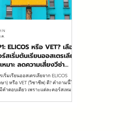
ียนระดับสากลที่ปูทางไปสู่มหาวิทยาลั
t N
ม.ค.
P1: ELICOS หรือ VET? เลือก
ร์สเริ่มต้นเรียนออสเตรเลีย
้เหมาะ ลดความเสี่ยงวีซ่า
้งแต่ก้าวแรก
รเริ่มเรียนออสเตรเลียจาก ELICOS
ษา) หรือ VET (วิชาชีพ) ดี? คำถามนี้ไม่
้มีคำตอบเดียว เพราะแต่ละคอร์สเหมาะ
บช่วงวัย เป้าหมาย และโปรไฟล์ที่ต่างกัน
ความตอนที่ 1 ของซีรีส์นี้จะพาไป
ความเข้าใจความแตกต่างของ ELICOS
ะ VET ตั้งแต่อายุผู้สมัคร ความหลาก
ายของหลักสูตร ระยะเวลาเรียน ไป