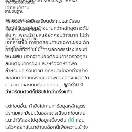
ออสเตรเลียไม่ว่าในโรงเรียรัฐบาลหรือ
ทำงานออสเตรเลีย
เอกชนก็ตาม
ย้ายถิ่นฐาน
เรียนต่างประเทศ
กระบวนการสมัครเรียนประถมและมัธยม
ถือว่าใช้เวลาค่อนข้างนานกว่าหลักสูตรระดับ
เรียนภาษาออสเตรเลีย
อื่น ๆ เพราะมีรายละเอียดค่อนข้างมาก ไม่ว่า
เรียนดิปออสเตรเลีย
เอกสารที่ใช้ การทดสอบภาษาเฉพาะของเด็ก
เรียนวิชาชีพออสเตรเลีย
อายุน้อยกว่า 18 ปี การเลือกสรรโรงเรียนที่
เหมาะสม นอกจากนี้ยังต้องมีการตรวจคุณ
วีซ่า 485
สมบัตผู้ปกครอง และ/หรือจัดหาที่พัก
สำหรับนักเรียนด้วย ทั้งหมดนี้ต้องทำอย่าง
ละเอียดถี่ถ้วนเพื่อคุณภาพของการใช้ชีวิตใน
ต่างแดนของนักเรียนทุกคน - 
พูดง่าย ๆ 
ว่าเตรียมตัวดีก็มีชัยไปกว่าครึ่งแล้ว
แต่ก่อนอื่น, ถ้ายังไม่เคยหาข้อมูลหลักสูตร
ประถมและมัธยมในออสเตรเลียมาก่อนเลย 
แนะนำให้ลองไปดูข้อมูลเบื้องต้น 
ที่นี่
 ก่อน
แล้วค่อยกลับมาอ่านบล็อกนี้เพื่อความเข้าใจ