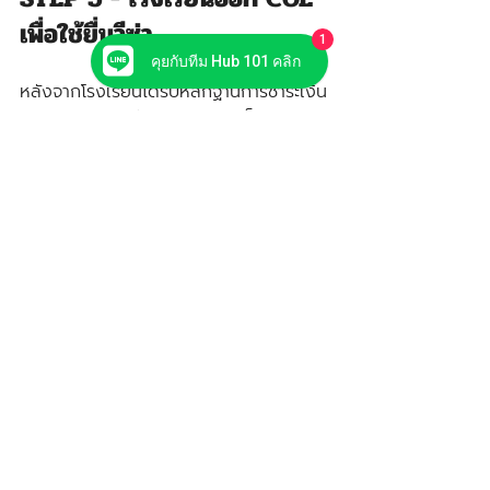
เพื่อใช้ยื่นวีซ่า
1
คุยกับทีม Hub 101 คลิก
หลังจากโรงเรียนได้รับหลักฐานการชำระเงิน
และเอกสารตอบรับ offer แล้ว ก็จะออก
เอกสารคอนเฟิร์มการชำระเงินที่เป็นเอกสาร
สำคัญ.ช้ในการยื่นสมัครวีซ่าที่เรียกว่า COE 
(Confirmation of Enrolment) ราย
ละเอียดบนเอกสารจะระบุรายละเอียดสำคัญ
คล้ายจดหมายตอบรับ แต่มีข้อมูลเพิ่มเติม
สำคัญระบุด้วยว่าชำระเงินค่าเรียนไปเท่าไหร่
แล้ว
ขั้นตอนการออกเอกสารนี้อาจใช้เวลาตั้งแต่ 
2-3 วันทำการจนถึงเป็นสัปดาห์ก็มี ซึ่งขั้น
ตอนระหว่างนี้แนะนำให้นักเรียนและผู้
ปกครองเตรียมเอกสารวีซ่าอื่น ๆ ให้พร้อม 
เมื่อได้รับ COE มาเมื่อไหร่ จะได้พร้อมยื่น
สมัครวีซ่าได้ทันทีนั่นเอง