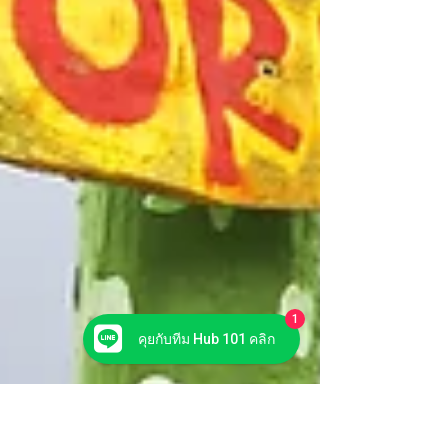
1
คุยกับทีม Hub 101 คลิก