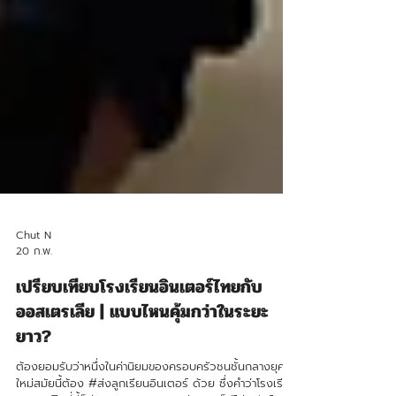
Chut N
20 ก.พ.
เปรียบเทียบโรงเรียนอินเตอร์ไทยกับ
ออสเตรเลีย | แบบไหนคุ้มกว่าในระยะ