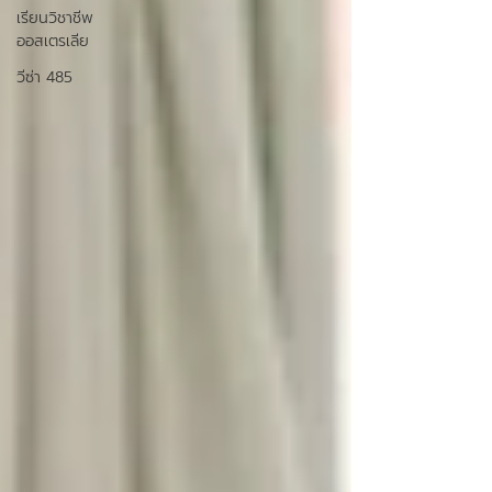
เรียนวิชาชีพ
ออสเตรเลีย
วีซ่า 485