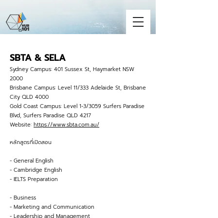
SBTA & SELA
Sydney Campus: 401 Sussex St, Haymarket NSW
2000
Brisbane Campus: Level 11/333 Adelaide St, Brisbane
City QLD 4000
Gold Coast Campus: Level 1-3/3059 Surfers Paradise
Blvd, Surfers Paradise QLD 4217
Website:
https://www.sbta.com.au/
หลักสูตรที่เปิดสอน
- General English
- Cambridge English
- IELTS Preparation
- Business
- Marketing and Communication
- Leadership and Management